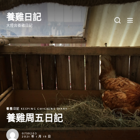
Skip
to
養雞日記
the
大煙囪養雞日記
content
養雞日記 KEEPING CHICKENS DIARY
養雞周五日記
0759203
2021 年 1 月 19 日