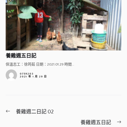
養雞週五日記
保溫志工：徐筠茹 日期：2021.01.29 時間...
0759203
2021 年 1 月 29 日
文
Previous
養雞週二日記 02
章
post:
Ne
養雞週五日記