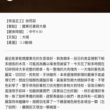
【保溫志工】徐筠茹
【餐點】：腰果花重磅大餐
【餵食時間】：中午11:30
【天氣】：大晴
【產量】 🥚2褐1綠
最近乾爹乾媽腰果花的生意很好，剩食頗多，前日的食盆裡剩下較
多細長的木耳，可能因為難以啄食而被留下，今天花了較多時間在
切碎剪碎大多完整的剩食，有一整塊的大肉塊肉、一大堆的紫色高
麗菜，切切切、剪剪剪，手快酸死，本來還慢條斯理的戴著手套處
理它們，想說分個顏色擺盤好看，最後索性開大絕脫掉手套，不管
色彩學了，雙手併用抓著剪刀往完整的食物大剪特剪，容易分解的
直接用手抓碎，怕餓屎雞寶們（其實自己也好餓），終於處理好食
物，換了致軒準備的拖鞋，趕緊奉飯給小姐們，進去時有一紅雞在
雞窩待命醞釀中，撥開羽毛算了一下雞蛋褐色綠色各增加一顆（忘
了拍照），離開前又增加一顆褐蛋。